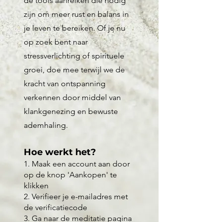
de tools aanreiken die nodig
zijn om meer rust en balans in
je
leven te bereiken. Of je nu
op zoek bent naar
stressverlichting of spirituele
groei, doe mee terwijl we de
kracht van ontspannin
g
verkennen door middel van
klankg
enezing en bewuste
ademhaling.
Hoe werkt het?
1. Maak een account aan door
op de knop 'Aankopen' te
klikken
2. Verifieer je e-mailadres met
de verificatiecode
3. Ga naar de meditatie pagina