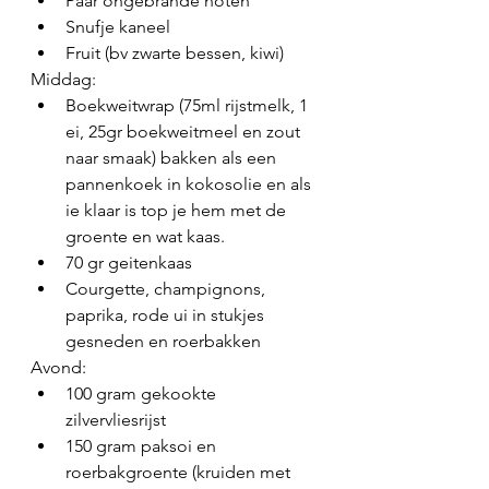
Paar ongebrande noten
Snufje kaneel
Fruit (bv zwarte bessen, kiwi)
Middag:
Boekweitwrap (75ml rijstmelk, 1 
ei, 25gr boekweitmeel en zout 
naar smaak) bakken als een 
pannenkoek in kokosolie en als 
ie klaar is top je hem met de 
groente en wat kaas.
70 gr geitenkaas
Courgette, champignons, 
paprika, rode ui in stukjes 
gesneden en roerbakken
Avond:
100 gram gekookte 
zilvervliesrijst
150 gram paksoi en 
roerbakgroente (kruiden met 