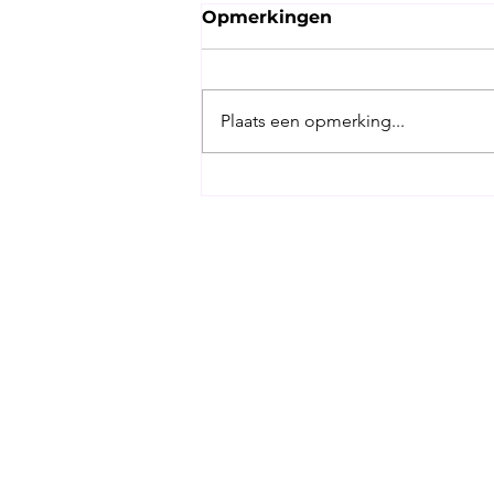
Opmerkingen
Plaats een opmerking...
Hoe vaak moet ik yoga
doen om er echt iets aan
te hebben?
Contact
06 23 90 99 36
info@HealthstudioJulia.nl
Adres