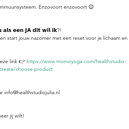
e immuunsysteem. Enzovoort enzovoort 😉
𝘂 𝗮𝗹𝘀 𝗲𝗲𝗻 𝗝𝗔 𝗱𝗶𝘁 𝘄𝗶𝗹 𝗶𝗸?! 
en start jouw nazomer met een reset voor je lichaam en
eze link 👉 
https://www.momoyoga.com/healthstudio-
create/choose-product
r info@healthstudiojulia.nl 
er jij wilt! 