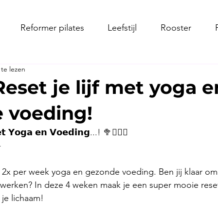
Reformer pilates
Leefstijl
Rooster
te lezen
eset je lijf met yoga e
 voeding!
𝘁 𝗬𝗼𝗴𝗮 𝗲𝗻 𝗩𝗼𝗲𝗱𝗶𝗻𝗴...! 🥦🧘🏼‍♀️
- 
 2x per week yoga en gezonde voeding. Ben jij klaar om 
werken? In deze 4 weken maak je een super mooie reset
je lichaam! 