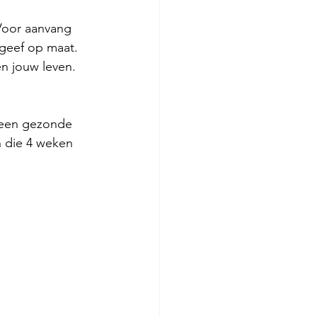
Voor aanvang 
 geef op maat. 
n jouw leven. 
r een gezonde 
in die 4 weken 