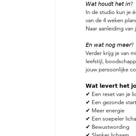
𝘞𝘢𝘵 𝘩𝘰𝘶𝘥𝘵 𝘩𝘦𝘵 𝘪𝘯?
In de studio kun je
van de 4 weken plann
Naar aanleiding van
𝘌𝘯 𝘸𝘢𝘵 𝘯𝘰𝘨 𝘮𝘦𝘦𝘳? 
Verder krijg je van 
leefstijl, boodschapp
jouw persoonlijke co
𝗪𝗮𝘁 𝗹𝗲𝘃𝗲𝗿𝘁 𝗵𝗲𝘁 𝗷
✔︎ Een reset van je 
✔︎ Een gezonde start
✔︎ Meer energie
✔︎ Een soepeler lic
✔︎ Bewustwording
✔︎ Slanker lichaam 