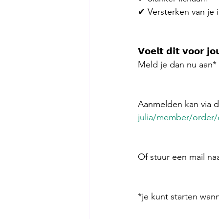
✔︎ Versterken van j
𝗩𝗼𝗲𝗹𝘁 𝗱𝗶𝘁 𝘃𝗼𝗼𝗿 𝗷𝗼
Meld je dan nu aan* 
Aanmelden kan via d
julia/member/order/
Of stuur een mail naa
*je kunt starten wanne