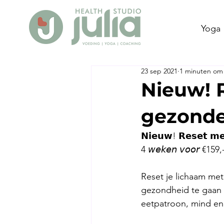
Yoga
23 sep 2021
1 minuten om 
Nieuw! R
gezonde
𝗡𝗶𝗲𝘂𝘄! 𝗥𝗲𝘀𝗲𝘁 𝗺𝗲
4 𝘸𝘦𝘬𝘦𝘯 𝘷𝘰𝘰𝘳 €159,
Reset je lichaam met
gezondheid te gaan 
eetpatroon, mind en 